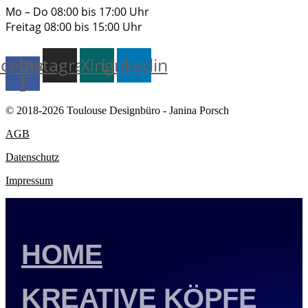
Mo – Do 08:00 bis 17:00 Uhr
Freitag 08:00 bis 15:00 Uhr
cebook-
Instagram
Xing
Linkedin
f
© 2018-2026 Toulouse Designbüro - Janina Porsch
AGB
Datenschutz
Impressum
HOME
KREATIVE KÖPFE